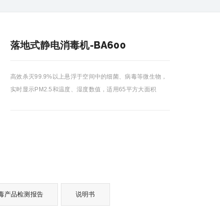
落地式静电消毒机-BA600
高效杀灭99.9%以上悬浮于空间中的细菌、病毒等微生物，
实时显示PM2.5和温度、湿度数值，适用65平方大面积
毒产品检测报告
说明书