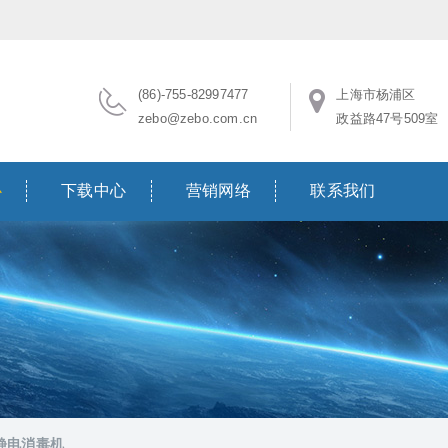
(86)-755-82997477
上海市杨浦区
zebo@zebo.com.cn
政益路47号509室
心
下载中心
营销网络
联系我们
静电消毒机