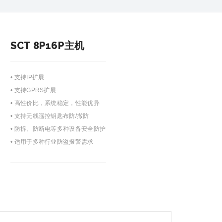
SCT 8P16P主机
• 支持IP扩展
• 支持GPRS扩展
• 高性价比，系统稳定，性能优异
• 支持无线遥控钥匙布防/撤防
• 防拆、防断电等多种设备安全防护
• 适用于多种行业防盗报警需求