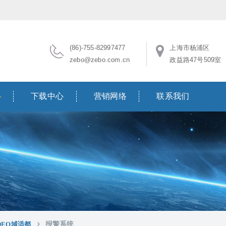
(86)-755-82997477
上海市杨浦区
zebo@zebo.com.cn
政益路47号509室
心
下载中心
营销网络
联系我们
IDEO域适都
报警系统