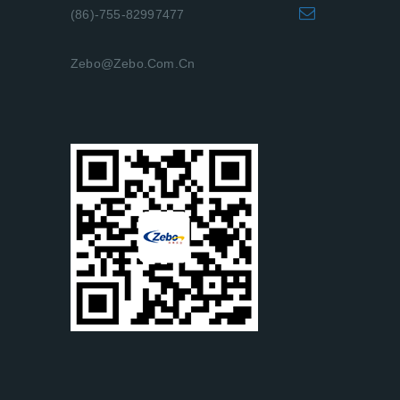
(86)-755-82997477
Zebo@zebo.com.cn